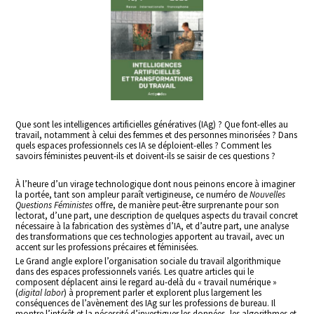
Que sont les intelligences artificielles génératives (IAg) ? Que font-elles au
travail, notamment à celui des femmes et des personnes minorisées ? Dans
quels espaces professionnels ces IA se déploient-elles ? Comment les
savoirs féministes peuvent-ils et doivent-ils se saisir de ces questions ?
À l’heure d’un virage technologique dont nous peinons encore à imaginer
la portée, tant son ampleur paraît vertigineuse, ce numéro de
Nouvelles
Questions Féministes
offre, de manière peut-être surprenante pour son
lectorat, d’une part, une description de quelques aspects du travail concret
nécessaire à la fabrication des systèmes d’IA, et d’autre part, une analyse
des transformations que ces technologies apportent au travail, avec un
accent sur les professions précaires et féminisées.
Le Grand angle explore l’organisation sociale du travail algorithmique
dans des espaces professionnels variés. Les quatre articles qui le
composent déplacent ainsi le regard au-delà du « travail numérique »
(
digital labor
) à proprement parler et explorent plus largement les
conséquences de l’avènement des IAg sur les professions de bureau. Il
montre l’intérêt et la nécessité d’investiguer les données, les algorithmes et