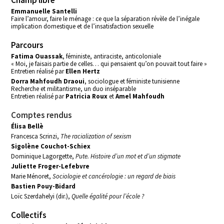
Champ libre
Emmanuelle Santelli
Faire l’amour, faire le ménage : ce que la séparation révèle de l’inégale
implication domestique et de l’insatisfaction sexuelle
Parcours
Fatima Ouassak
, féministe, antiraciste, anticoloniale
« Moi, je faisais partie de celles… qui pensaient qu’on pouvait tout faire »
Entretien réalisé par
Ellen Hertz
Dorra Mahfoudh Draoui
, sociologue et féministe tunisienne
Recherche et militantisme, un duo inséparable
Entretien réalisé par
Patricia Roux
et
Amel Mahfoudh
Comptes rendus
Élisa Bellè
Francesca Scrinzi,
The racialization of sexism
Sigolène Couchot-Schiex
Dominique Lagorgette,
Pute. Histoire d’un mot et d’un stigmate
Juliette Froger-Lefebvre
Marie Ménoret,
Sociologie et cancérologie : un regard de biais
Bastien Pouy-Bidard
Loïc Szerdahelyi (dir.),
Quelle égalité pour l’école ?
Collectifs