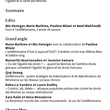
l’égalité et la santé des femmes.
Sommaire
Edito
Alix Heiniger, Marie Mathieu, Pauline Milani et Amel Mahfoudh
Face à l’antiféminisme, s’armer de savoirs
Grand angle
Marie Mathieu et Alix Heiniger
avec la collaboration de
Pauline
Milani
L’antiféminisme d’hier à aujourd’hui. Entretien croisé avec Mélissa Blais
et Debbie Ging
Marianthi Anastasiadou et Jasmine Samara
« Où est l’égalité des droits ? » : quand les femmes de l’extrême droite
grecque contestent l’égalité de genre et les droits humains
Qiqi Huang
Antiféminisme : quatre stratégies de diabolisation et de dépolitisation du
féminisme sur les réseaux sociaux chinois
Rebecca Sanders et Laura Dudley
« Control, alt, delete » : attaques populistes patriarcales contre les droits
des femmes au niveau international
Sara Kalm et Anna Meeuwisse
La dimension morale des contre-mouvements : le cas de l’antiféminisme