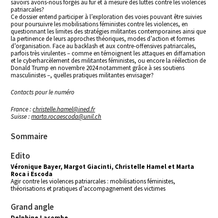
savoirs avons-nous forgés au fur et à mesure des luttes contre les violences
patriarcales?
Ce dossier entend participer à l’exploration des voies pouvant être suivies
pour poursuivre les mobilisations féministes contre les violences, en
questionnant les limites des stratégies militantes contemporaines ainsi que
la pertinence de leurs approches théoriques, modes d’action et formes
d’organisation. Face au backlash et aux contre-offensives patriarcales,
parfois très virulentes – comme en témoignent les attaques en diffamation
et le cyberharcèlement des militantes féministes, ou encore la réélection de
Donald Trump en novembre 2024 notamment grâce à ses soutiens
masculinistes –, quelles pratiques militantes envisager?
Contacts pour le numéro
France :
christelle.hamel@ined.fr
Suisse :
marta.rocaescoda@unil.ch
Sommaire
Edito
Véronique Bayer, Margot Giacinti, Christelle Hamel et Marta
Roca i Escoda
Agir contre les violences patriarcales : mobilisations féministes,
théorisations et pratiques d’accompagnement des victimes
Grand angle
Delphine Lacombe