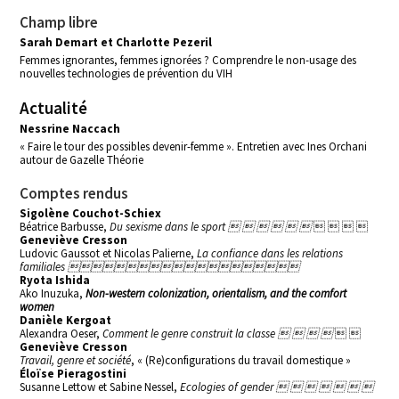
Champ libre
Sarah Demart et Charlotte Pezeril
Femmes ignorantes, femmes ignorées ? Comprendre le non-usage des
nouvelles technologies de prévention du VIH
Actualité
Nessrine Naccach
« Faire le tour des possibles devenir-femme ». Entretien avec Ines Orchani
autour de
Gazelle Théorie
Comptes rendus
Sigolène Couchot-Schiex
Béatrice Barbusse,
Du sexisme dans le sport      
   
Geneviève Cresson
Ludovic Gaussot et Nicolas Palierne,
La confiance dans les relations
familiales 
Ryota Ishida
Ako Inuzuka,
Non-western colonization, orientalism, and the comfort
women
Danièle Kergoat
Alexandra Oeser,
Comment le genre construit la classe    
 
Geneviève Cresson
Travail, genre et société
, « (Re)configurations du travail domestique »
Éloïse Pieragostini
Susanne Lettow et Sabine Nessel,
Ecologies of gender       