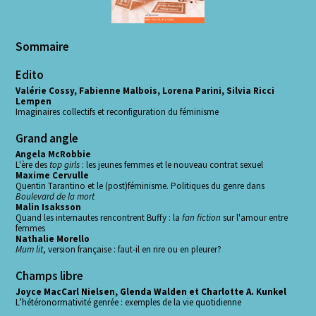
Sommaire
Edito
Valérie Cossy, Fabienne Malbois, Lorena Parini, Silvia Ricci
Lempen
Imaginaires collectifs et reconfiguration du féminisme
Grand angle
Angela McRobbie
L'ère des
top girls
: les jeunes femmes et le nouveau contrat sexuel
Maxime Cervulle
Quentin Tarantino et le (post)féminisme. Politiques du genre dans
Boulevard de la mort
Malin Isaksson
Quand les internautes rencontrent Buffy : la
fan fiction
sur l'amour entre
femmes
Nathalie Morello
Mum lit
, version française : faut-il en rire ou en pleurer?
Champs libre
Joyce MacCarl Nielsen, Glenda Walden et Charlotte A. Kunkel
L’hétéronormativité genrée : exemples de la vie quotidienne