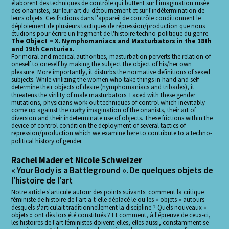
élaborent des techniques de contrôle qui buttent sur l'imagination rusée
des onanistes, sur leur art du détournement et sur l'indétermination de
leurs objets. Ces frictions dans l'appareil de contrôle conditionnent le
déploiement de plusieurs tactiques de répression/production que nous
étudions pour écrire un fragment de l'histoire techno-politique du genre.
The Object = X. Nymphomaniacs and Masturbators in the 18th
and 19th Centuries.
For moral and medical authorities, masturbation perverts the relation of
oneself to oneself by making the subject the object of his/her own
pleasure. More importantly, it disturbs the normative definitions of sexed
subjects. While virilizing the women who take things in hand and self-
determine their objects of desire (nymphomaniacs and tribades), it
threatens the virility of male masturbators. Faced with these gender
mutations, physicians work out techniques of control which inevitably
come up against the crafty imagination of the onanists, their art of
diversion and their indeterminate use of objects. These frictions within the
device of control condition the deployment of several tactics of
repression/production which we examine here to contribute to a techno-
political history of gender.
Rachel Mader et Nicole Schweizer
« Your Body is a Battleground ». De quelques objets de
l'histoire de l'art
Notre article s'articule autour des points suivants: comment la critique
féministe de histoire de l'art a-t-elle déplacé le ou les « objets » autours
desquels s'articulait traditionnellement la discipline ? Quels nouveaux «
objets » ont dès lors été constitués ? Et comment, à l'épreuve de ceux-ci,
les histoires de l'art féministes doivent-elles, elles aussi, constamment se