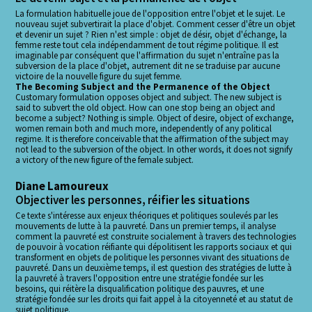
La formulation habituelle joue de l'opposition entre l'objet et le sujet. Le
nouveau sujet subvertirait la place d'objet. Comment cesser d'être un objet
et devenir un sujet ? Rien n'est simple : objet de désir, objet d'échange, la
femme reste tout cela indépendamment de tout régime politique. Il est
imaginable par conséquent que l'affirmation du sujet n'entraîne pas la
subversion de la place d'objet, autrement dit ne se traduise par aucune
victoire de la nouvelle figure du sujet femme.
The Becoming Subject and the Permanence of the Object
Customary formulation opposes object and subject. The new subject is
said to subvert the old object. How can one stop being an object and
become a subject? Nothing is simple. Object of desire, object of exchange,
women remain both and much more, independently of any political
regime. It is therefore conceivable that the affirmation of the subject may
not lead to the subversion of the object. In other words, it does not signify
a victory of the new figure of the female subject.
Diane Lamoureux
Objectiver les personnes, réifier les situations
Ce texte s'intéresse aux enjeux théoriques et politiques soulevés par les
mouvements de lutte à la pauvreté. Dans un premier temps, il analyse
comment la pauvreté est construite socialement à travers des technologies
de pouvoir à vocation réifiante qui dépolitisent les rapports sociaux et qui
transforment en objets de politique les personnes vivant des situations de
pauvreté. Dans un deuxième temps, il est question des stratégies de lutte à
la pauvreté à travers l'opposition entre une stratégie fondée sur les
besoins, qui réitère la disqualification politique des pauvres, et une
stratégie fondée sur les droits qui fait appel à la citoyenneté et au statut de
sujet politique.