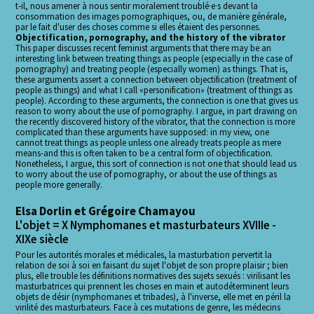
t-il, nous amener à nous sentir moralement troublé·e·s devant la
consommation des images pornographiques, ou, de manière générale,
par le fait d'user des choses comme si elles étaient des personnes.
Objectification, pornography, and the history of the vibrator
This paper discusses recent feminist arguments that there may be an
interesting link between treating things as people (especially in the case of
pornography) and treating people (especially women) as things. That is,
these arguments assert a connection between objectification (treatment of
people as things) and what I call «personification» (treatment of things as
people). According to these arguments, the connection is one that gives us
reason to worry about the use of pornography. I argue, in part drawing on
the recently discovered history of the vibrator, that the connection is more
complicated than these arguments have supposed: in my view, one
cannot treat things as people unless one already treats people as mere
means-and this is often taken to be a central form of objectification.
Nonetheless, I argue, this sort of connection is not one that should lead us
to worry about the use of pornography, or about the use of things as
people more generally.
Elsa Dorlin et Grégoire Chamayou
L'objet = X Nymphomanes et masturbateurs XVIIIe -
XIXe siècle
Pour les autorités morales et médicales, la masturbation pervertit la
relation de soi à soi en faisant du sujet l'objet de son propre plaisir ; bien
plus, elle trouble les définitions normatives des sujets sexués : virilisant les
masturbatrices qui prennent les choses en main et autodéterminent leurs
objets de désir (nymphomanes et tribades), à l'inverse, elle met en péril la
virilité des masturbateurs. Face à ces mutations de genre, les médecins