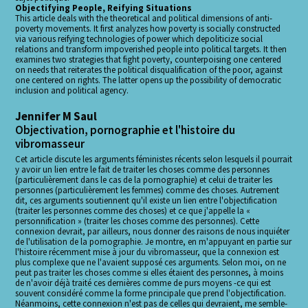
Objectifying People, Reifying Situations
This article deals with the theoretical and political dimensions of anti-
poverty movements. It first analyzes how poverty is socially constructed
via various reifying technologies of power which depoliticize social
relations and transform impoverished people into political targets. It then
examines two strategies that fight poverty, counterpoising one centered
on needs that reiterates the political disqualification of the poor, against
one centered on rights. The latter opens up the possibility of democratic
inclusion and political agency.
Jennifer M Saul
Objectivation, pornographie et l'histoire du
vibromasseur
Cet article discute les arguments féministes récents selon lesquels il pourrait
y avoir un lien entre le fait de traiter les choses comme des personnes
(particulièrement dans le cas de la pornographie) et celui de traiter les
personnes (particulièrement les femmes) comme des choses. Autrement
dit, ces arguments soutiennent qu'il existe un lien entre l'objectification
(traiter les personnes comme des choses) et ce que j'appelle la «
personnification » (traiter les choses comme des personnes). Cette
connexion devrait, par ailleurs, nous donner des raisons de nous inquiéter
de l'utilisation de la pornographie. Je montre, en m'appuyant en partie sur
l'histoire récemment mise à jour du vibromasseur, que la connexion est
plus complexe que ne l'avaient supposé ces arguments. Selon moi, on ne
peut pas traiter les choses comme si elles étaient des personnes, à moins
de n'avoir déjà traité ces dernières comme de purs moyens -ce qui est
souvent considéré comme la forme principale que prend l'objectification.
Néanmoins, cette connexion n'est pas de celles qui devraient, me semble-