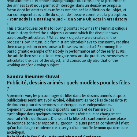
repositionner ? L'exemple paradigmatique du corps dans la performance
des années 1970 nous permet d'interroger dans un deuxième temps la
façon dont les artistes elles-mêmes ont déplacé la définition de l'objet, et
par conséquent aussi celle du sujet - de l'oeuvre comme de la perception.
« Your Body is a Battleground ». On Some Objects in Art History
».
This article focuses on the following points : How has the feminist critique
of art history shifted the « objects » around which the discipline was
traditionally articulated ? What new « objects » were created in the
process? How, in turn, did feminist art histories have to constantly redefine
their own position in response to these new «objects»? Examining the
paradigmatic example of the body in performance art of the early 1970s,
the article then sets out to interrogate how artistic practices themselves re-
articulated the idea of the object, and consequently also that of the
working and/or viewing subject.
Sandra Rieunier-Duval
Publicité, dessins animés : quels modèles pour les filles
?
A première vue, les personnages de filles dans les dessins animés et spots
publicitaires semblent avoir évolué, délaissant les modèles de passivité et
de douceur pour des héroïnes plus énergiques et indépendantes.
Cependant une analyse des dispositifs narratifs et de l'arrière-plan
symbolique dans quelques exemples précis révèle que ce changement
pourrait n'être qu'illusoire. D'une part la fille reste cantonnée à une place
de seconde zone par rapport au garçon ; d'autre part sa combativité n'est
qu'un habillage « moderne » et « sexy » d'un modèle féminin qui demeure
archétypal.
Role Models for Girls in Advertising and Cartoons