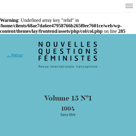
Warning
: Undefined array key "relid" in
/home/clients/68ae7da6ee47958766b265f0ee7601ce/web/wp-
content/themes/lay/frontend/assets/php/col/col.php
on line
285
← Retour
Volume 15 N°1
1994
Sans titre