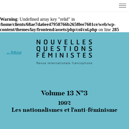
Warning
: Undefined array key "relid" in
/home/clients/68ae7da6ee47958766b265f0ee7601ce/web/wp-
content/themes/lay/frontend/assets/php/col/col.php
on line
285
← Retour
Volume 13 N°3
1992
Les nationalismes et l'anti-féminisme